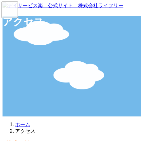
コ
ナ
ン
ビ
テ
ゲ
アクセス
ン
ー
ツ
シ
へ
ョ
ス
ン
キ
に
ッ
移
プ
動
ホーム
アクセス