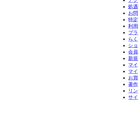
ア
処
お
特
利
プ
らく
シ
会
新
マ
マ
お
著
リ
サ