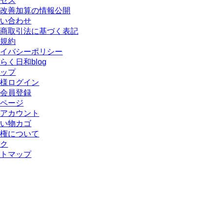
クセス
遇改善加算の情報公開
問い合わせ
定商取引法に基づく表記
用規約
ライバシーポリシー
らく日和blog
ョップ
員様ログイン
規会員登録
イページ
イアカウント
買い物カゴ
作権について
ンク
イトマップ