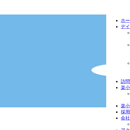
ホ
デ
訪
楽
楽
採
会