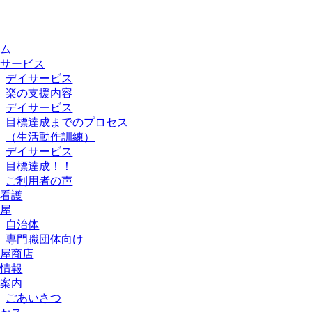
ーム
イサービス
デイサービス
楽の支援内容
デイサービス
目標達成までのプロセス
（生活動作訓練）
デイサービス
目標達成！！
ご利用者の声
問看護
小屋
自治体
専門職団体向け
小屋商店
用情報
社案内
ごあいさつ